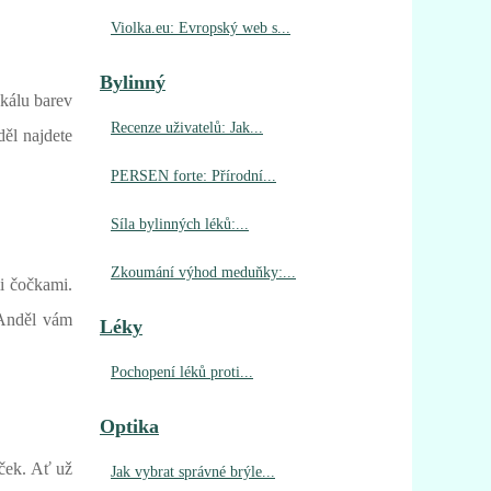
Violka.eu: Evropský web s...
Bylinný
škálu barev
Recenze uživatelů: Jak...
ěl najdete
PERSEN forte: Přírodní...
Síla bylinných léků:...
Zkoumání výhod meduňky:...
i čočkami.
 Anděl vám
Léky
Pochopení léků proti...
Optika
aček. Ať už
Jak vybrat správné brýle...