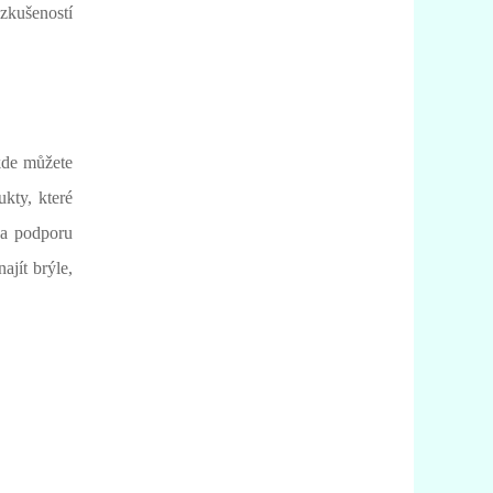
 zkušeností
 kde můžete
ukty, které
 a podporu
ajít brýle,