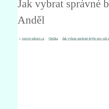
Jak vybrat správné b
Anděl
rozvoj-zdravi.cz
Optika
Jak vybrat správné brýle pro váš st