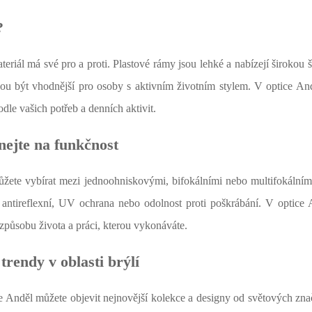
?
riál má své pro a proti. Plastové rámy jsou lehké a nabízejí širokou 
hou být vhodnější pro osoby s aktivním životním stylem. V optice And
dle vašich potřeb a denních aktivit.
nejte na funkčnost
ůžete vybírat mezi jednoohniskovými, bifokálními nebo multifokálním
 antireflexní, UV ochrana nebo odolnost proti poškrábání. V optice
způsobu života a práci, kterou vykonáváte.
trendy v oblasti brýlí
ce Anděl můžete objevit nejnovější kolekce a designy od světových zn