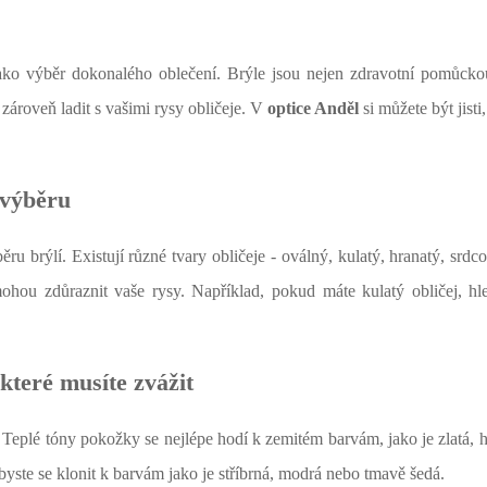
ko výběr dokonalého oblečení. Brýle jsou nejen zdravotní pomůckou
zároveň ladit s vašimi rysy obličeje. V
optice Anděl
si můžete být jisti
 výběru
u brýlí. Existují různé tvary obličeje - oválný, kulatý, hranatý, srdco
mohou zdůraznit vaše rysy. Například, pokud máte kulatý obličej, hle
které musíte zvážit
Teplé tóny pokožky se nejlépe hodí k zemitém barvám, jako je zlatá, 
ste se klonit k barvám jako je stříbrná, modrá nebo tmavě šedá.