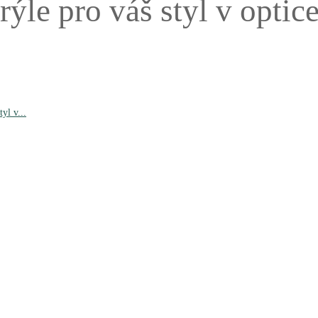
rýle pro váš styl v optic
yl v...